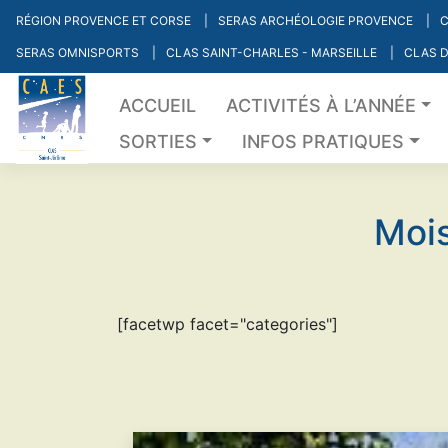
Skip
RÉGION PROVENCE ET CORSE
SERAS ARCHÉOLOGIE PROVENCE
C
to
SERAS OMNISPORTS
CLAS SAINT-CHARLES - MARSEILLE
CLAS D
content
ACCUEIL
ACTIVITÉS À L’ANNÉE
SORTIES
INFOS PRATIQUES
Mois
[facetwp facet="categories"]