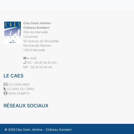
Clas Saint Jérôme -
Château Gombert
Site Aix Marseille
Université
52 Avenue de l'Escadrille
Normandie Niemen
13013 Marseille
e-mail
SG : 04.91.16.40.45 /
MP : 04.91.16.40.44
LE CAES
LE CAES MAG
LE CAES DU CNRS
MON COMPTE
RÉSEAUX SOCIAUX
© 2026
Clas Saint Jérôme - Château Gombert