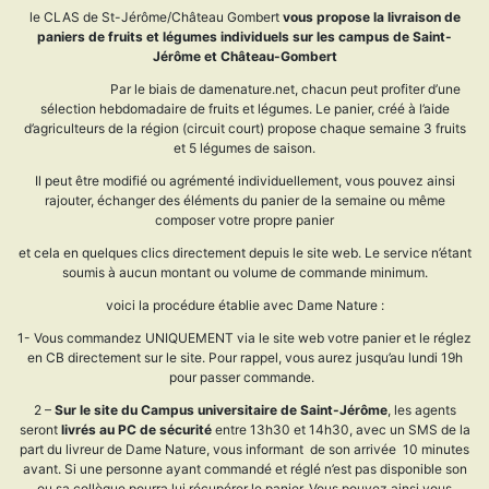
le CLAS de St-Jérôme/Château Gombert
vous propose la livraison de
paniers de fruits et légumes individuels sur les campus de Saint-
Jérôme et Château-Gombert
Par le biais de damenature.net, chacun peut profiter d’une
sélection hebdomadaire de fruits et légumes. Le panier, créé à l’aide
d’agriculteurs de la région (circuit court) propose chaque semaine 3 fruits
et 5 légumes de saison.
Il peut être modifié ou agrémenté individuellement, vous pouvez ainsi
rajouter, échanger des éléments du panier de la semaine ou même
composer votre propre panier
et cela en quelques clics directement depuis le site web. Le service n’étant
soumis à aucun montant ou volume de commande minimum.
voici la procédure établie avec Dame Nature :
1- Vous commandez UNIQUEMENT via le site web votre panier et le réglez
en CB directement sur le site. Pour rappel, vous aurez jusqu’au lundi 19h
pour passer commande.
2 –
Sur le site du Campus universitaire de Saint-Jérôme
, les agents
seront
livrés au PC de sécurité
entre 13h30 et 14h30, avec un SMS de la
part du livreur de Dame Nature, vous informant de son arrivée 10 minutes
avant. Si une personne ayant commandé et réglé n’est pas disponible son
ou sa collègue pourra lui récupérer le panier. Vous pouvez ainsi vous