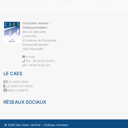
Clas Saint Jérôme -
Château Gombert
Site Aix Marseille
Université
52 Avenue de l'Escadrille
Normandie Niemen
13013 Marseille
e-mail
SG : 04.91.16.40.45 /
MP : 04.91.16.40.44
LE CAES
LE CAES MAG
LE CAES DU CNRS
MON COMPTE
RÉSEAUX SOCIAUX
© 2026
Clas Saint Jérôme - Château Gombert