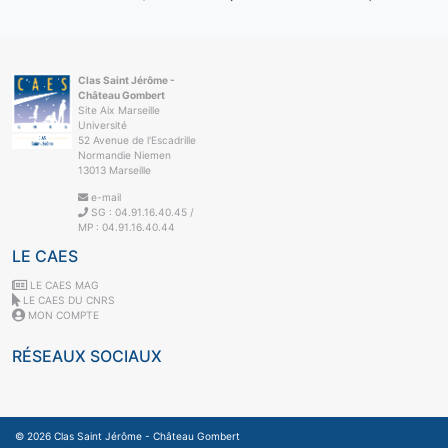
Clas Saint Jérôme -
Château Gombert
Site Aix Marseille
Université
52 Avenue de l'Escadrille
Normandie Niemen
13013 Marseille
e-mail
SG : 04.91.16.40.45 /
MP : 04.91.16.40.44
LE CAES
LE CAES MAG
LE CAES DU CNRS
MON COMPTE
RÉSEAUX SOCIAUX
© 2026
Clas Saint Jérôme - Château Gombert