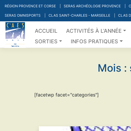
Skip
RÉGION PROVENCE ET CORSE
SERAS ARCHÉOLOGIE PROVENCE
C
to
SERAS OMNISPORTS
CLAS SAINT-CHARLES - MARSEILLE
CLAS D
content
ACCUEIL
ACTIVITÉS À L’ANNÉE
SORTIES
INFOS PRATIQUES
Mois :
[facetwp facet="categories"]