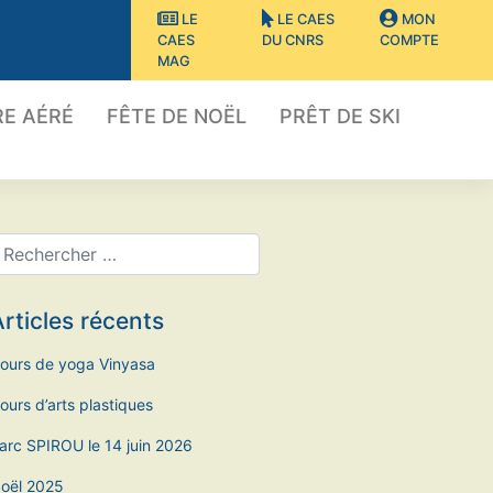
LE
LE CAES
MON
CAES
DU CNRS
COMPTE
MAG
E AÉRÉ
FÊTE DE NOËL
PRÊT DE SKI
rticles récents
ours de yoga Vinyasa
ours d’arts plastiques
arc SPIROU le 14 juin 2026
oël 2025