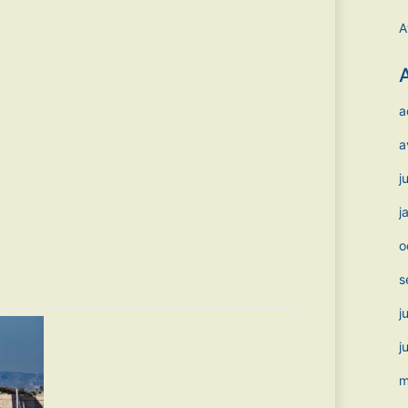
A
a
a
j
j
o
s
j
j
m