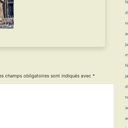
f
d
n
a
j
m
f
es champs obligatoires sont indiqués avec
*
j
d
n
s
a