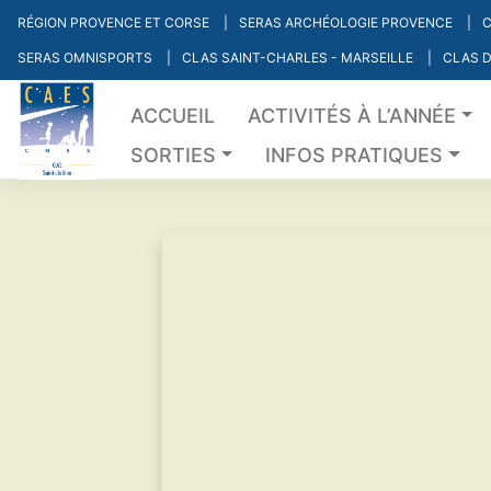
Skip
RÉGION PROVENCE ET CORSE
SERAS ARCHÉOLOGIE PROVENCE
C
to
SERAS OMNISPORTS
CLAS SAINT-CHARLES - MARSEILLE
CLAS D
content
ACCUEIL
ACTIVITÉS À L’ANNÉE
SORTIES
INFOS PRATIQUES