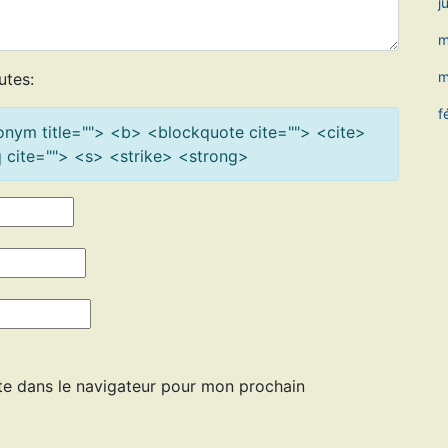
j
m
m
utes:
f
cronym title=""> <b> <blockquote cite=""> <cite>
cite=""> <s> <strike> <strong>
te dans le navigateur pour mon prochain