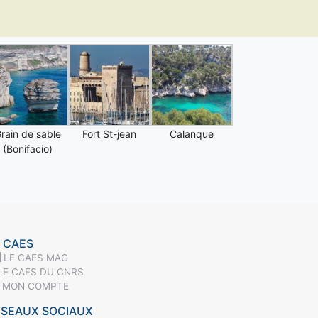
rain de sable
Fort St-jean
Calanque
(Bonifacio)
 CAES
LE CAES MAG
LE CAES DU CNRS
MON COMPTE
ÉSEAUX SOCIAUX