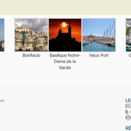
Bonifacio
Basilique Notre-
Vieux Port
G
Dame de la
Garde
LE
ert
R