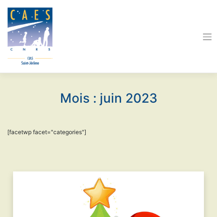
Skip
to
content
Mois :
juin 2023
[facetwp facet="categories"]