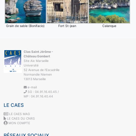
Grain de sable (Bonifacio)
Fort St-jean
Calanque
Clas Saint Jérôme -
Château Gombert
Site Aix Marseille
Université
52 Avenue de l'Escadrille
Normandie Niemen
13013 Marseille
e-mail
SG : 04.91.16.40.45 /
MP : 04.91.16.40.44
LE CAES
LE CAES MAG
LE CAES DU CNRS
MON COMPTE
RÉSEAUX SOCIAUX