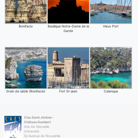
Bonifacio
Basilique Notre-Dame de la
Vieux Port
Garde
Grain de sable (Bonifacio)
Fort St-jean
Calanque
Clas Saint Jérôme -
Château Gombert
Site Aix Marseille
Université
52 Avenue de l'Escadrille