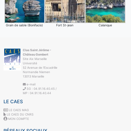
Grain de sable (Bonifacio)
Fort St-jean
Calanque
Clas Saint Jérôme -
Château Gombert
Site Aix Marseille
Université
52 Avenue de l'Escadrille
Normandie Niemen
13013 Marseille
e-mail
SG : 04.91.16.40.45 /
MP : 04.91.16.40.44
LE CAES
LE CAES MAG
LE CAES DU CNRS
MON COMPTE
RÉSEAUX SOCIAUX