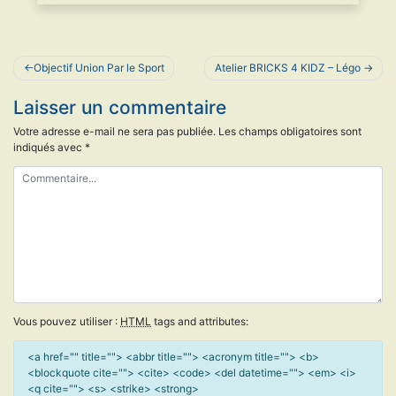
Navigation
Objectif Union Par le Sport
Atelier BRICKS 4 KIDZ – Légo
de
Laisser un commentaire
l’article
Votre adresse e-mail ne sera pas publiée.
Les champs obligatoires sont
indiqués avec
*
Vous pouvez utiliser :
HTML
tags and attributes:
<a href="" title=""> <abbr title=""> <acronym title=""> <b>
<blockquote cite=""> <cite> <code> <del datetime=""> <em> <i>
<q cite=""> <s> <strike> <strong>