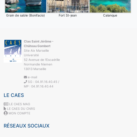
Grain de sable (Bonifacio)
Fort St-jean
Calanque
Clas Saint Jérôme -
Château Gombert
Site Aix Marseille
Université
52 Avenue de l'Escadrille
Normandie Niemen
13013 Marseille
e-mail
SG : 04.91.16.40.45 /
MP : 04.91.16.40.44
LE CAES
LE CAES MAG
LE CAES DU CNRS
MON COMPTE
RÉSEAUX SOCIAUX