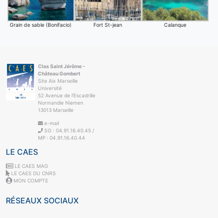
Grain de sable (Bonifacio)
Fort St-jean
Calanque
Clas Saint Jérôme -
Château Gombert
Site Aix Marseille
Université
52 Avenue de l'Escadrille
Normandie Niemen
13013 Marseille
e-mail
SG : 04.91.16.40.45 /
MP : 04.91.16.40.44
LE CAES
LE CAES MAG
LE CAES DU CNRS
MON COMPTE
RÉSEAUX SOCIAUX