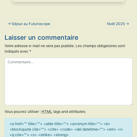
Navigation
Séjour au Futuroscope
Noël 2025
de
Laisser un commentaire
l’article
Votre adresse e-mail ne sera pas publiée.
Les champs obligatoires sont
indiqués avec
*
Vous pouvez utiliser :
HTML
tags and attributes:
<a href="" title=""> <abbr title=""> <acronym title=""> <b>
<blockquote cite=""> <cite> <code> <del datetime=""> <em> <i>
<q cite=""> <s> <strike> <strong>