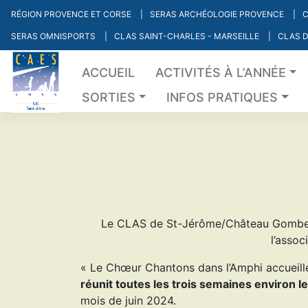
Skip
RÉGION PROVENCE ET CORSE
SERAS ARCHÉOLOGIE PROVENCE
C
to
SERAS OMNISPORTS
CLAS SAINT-CHARLES - MARSEILLE
CLAS D
content
ACCUEIL
ACTIVITÉS À L’ANNÉE
SORTIES
INFOS PRATIQUES
Le CLAS de St-Jérôme/Château Gombert
l’assoc
« Le Chœur Chantons dans l’Amphi accueill
réunit toutes les trois semaines environ l
mois de juin 2024.