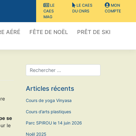
LE
LE CAES
MON
CAES
DU CNRS
COMPTE
MAG
E AÉRÉ
FÊTE DE NOËL
PRÊT DE SKI
Articles récents
re
Cours de yoga Vinyasa
Cours d’arts plastiques
pe se
Parc SPIROU le 14 juin 2026
ur le
Noël 2025